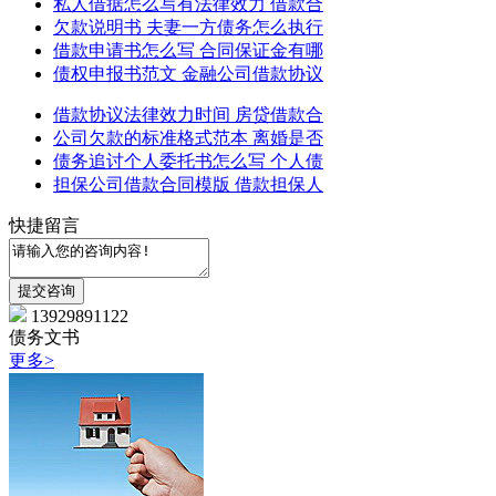
私人借据怎么写有法律效力 借款合
欠款说明书 夫妻一方债务怎么执行
借款申请书怎么写 合同保证金有哪
债权申报书范文 金融公司借款协议
借款协议法律效力时间 房贷借款合
公司欠款的标准格式范本 离婚是否
债务追讨个人委托书怎么写 个人债
担保公司借款合同模版 借款担保人
快捷留言
13929891122
债务文书
更多>