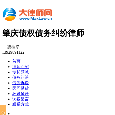
肇庆债权债务纠纷律师
一 梁柱坚
13929891122
首页
律师介绍
专长领域
债务纠纷
债务诉讼
民间借贷
坏账呆账
访客留言
联系方式