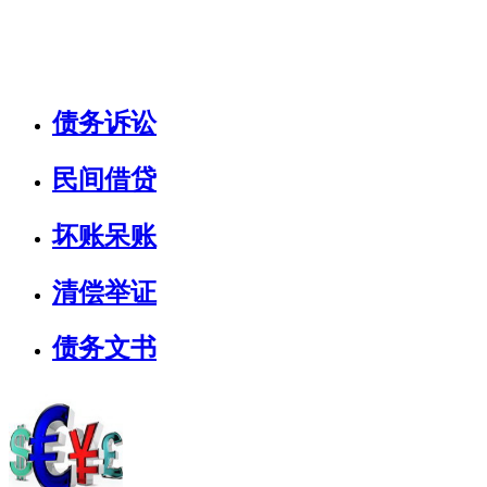
债务诉讼
民间借贷
坏账呆账
清偿举证
债务文书